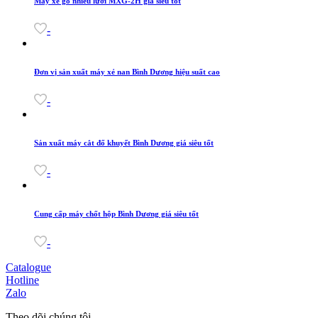
Máy xẻ gỗ nhiều lưỡi MXG-2H giá siêu tốt
-
Đơn vị sản xuất máy xẻ nan Bình Dương hiệu suất cao
-
Sản xuất máy cắt đố khuyết Bình Dương giá siêu tốt
-
Cung cấp máy chốt hộp Bình Dương giá siêu tốt
-
Catalogue
Hotline
Zalo
Theo dõi chúng tôi