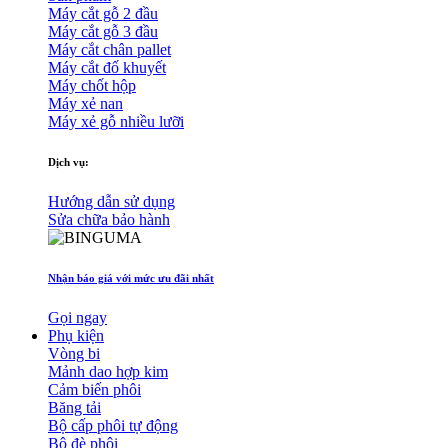
Máy cắt gỗ 2 đầu
Máy cắt gỗ 3 đầu
Máy cắt chân pallet
Máy cắt đố khuyết
Máy chốt hộp
Máy xẻ nan
Máy xẻ gỗ nhiều lưỡi
Dịch vụ:
Hướng dẫn sử dụng
Sửa chữa bảo hành
Nhận báo giá với mức ưu đãi nhất
Gọi ngay
Phụ kiện
Vòng bi
Mảnh dao hợp kim
Cảm biến phôi
Băng tải
Bộ cấp phôi tự động
Bộ đè phôi