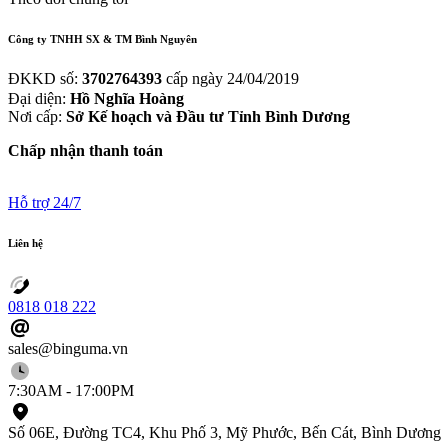
Công
ty
TNHH
SX
&
TM
Bình
Nguyên
ĐKKD số:
3702764393
cấp ngày 24/04/2019
Đại diện:
Hồ Nghĩa Hoàng
Nơi cấp:
Sở Kế hoạch và Đầu tư Tỉnh Bình Dương
Chấp nhận thanh toán
Hỗ trợ 24/7
Liên
hệ
0818 018 222
sales@binguma.vn
7:30AM - 17:00PM
Số 06E, Đường TC4, Khu Phố 3, Mỹ Phước, Bến Cát, Bình Dương