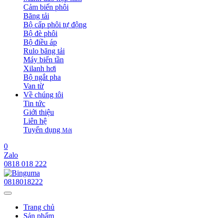
Cảm biến phôi
Băng tải
Bộ cấp phôi tự động
Bộ đè phôi
Bộ điều áp
Rulo băng tải
Máy biến tần
Xilanh hơi
Bộ ngắt pha
Van từ
Về chúng tôi
Tin tức
Giới thiệu
Liên hệ
Tuyển dụng
Mới
0
Zalo
0818 018 222
0818018222
Trang chủ
Sản phẩm