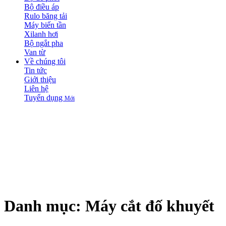
Bộ điều áp
Rulo băng tải
Máy biến tần
Xilanh hơi
Bộ ngắt pha
Van từ
Về chúng tôi
Tin tức
Giới thiệu
Liên hệ
Tuyển dụng
Mới
Danh mục:
Máy cắt đố khuyết