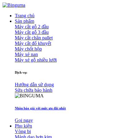
Trang chủ
Sản phẩm
Máy cắt gỗ 2 đầu
Máy cắt gỗ 3 đầu
Máy cắt chân pallet
Máy cắt đố khuyết
Máy chốt hộp
Máy xẻ nan
Máy xẻ gỗ nhiều lưỡi
Dịch vụ:
Hướng dẫn sử dụng
Sửa chữa bảo hành
Nhận báo giá với mức ưu đãi nhất
Gọi ngay
Phụ kiện
Vòng bi
Mảnh dao hợp kim