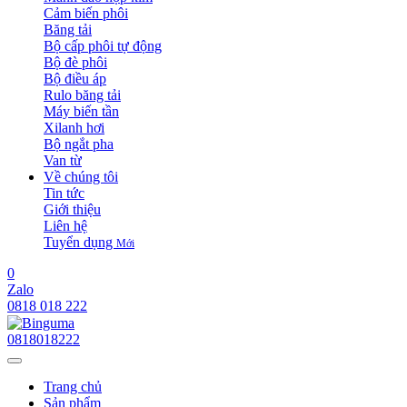
Cảm biến phôi
Băng tải
Bộ cấp phôi tự động
Bộ đè phôi
Bộ điều áp
Rulo băng tải
Máy biến tần
Xilanh hơi
Bộ ngắt pha
Van từ
Về chúng tôi
Tin tức
Giới thiệu
Liên hệ
Tuyển dụng
Mới
0
Zalo
0818 018 222
0818018222
Trang chủ
Sản phẩm