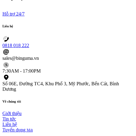
Hỗ trợ 24/7
Liên
hệ
0818 018 222
sales@binguma.vn
7:30AM - 17:00PM
Số 06E, Đường TC4, Khu Phố 3, Mỹ Phước, Bến Cát, Bình
Dương
Về
chúng
tôi
Giới thiệu
Tin tức
Liên hệ
Tuyển dụng
Mới