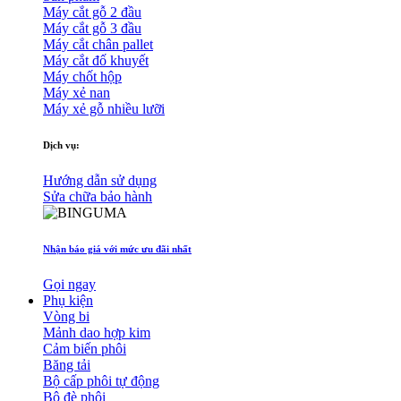
Máy cắt gỗ 2 đầu
Máy cắt gỗ 3 đầu
Máy cắt chân pallet
Máy cắt đố khuyết
Máy chốt hộp
Máy xẻ nan
Máy xẻ gỗ nhiều lưỡi
Dịch vụ:
Hướng dẫn sử dụng
Sửa chữa bảo hành
Nhận báo giá với mức ưu đãi nhất
Gọi ngay
Phụ kiện
Vòng bi
Mảnh dao hợp kim
Cảm biến phôi
Băng tải
Bộ cấp phôi tự động
Bộ đè phôi