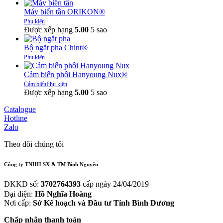
Máy biến tần ORIKON®
Phụ kiện
Được xếp hạng
5.00
5 sao
Bộ ngắt pha Chint®
Phụ kiện
Cảm biến phôi Hanyoung Nux®
Cảm biến
Phụ kiện
Được xếp hạng
5.00
5 sao
Catalogue
Hotline
Zalo
Theo dõi chúng tôi
Công
ty
TNHH
SX
&
TM
Bình
Nguyên
ĐKKD số:
3702764393
cấp ngày 24/04/2019
Đại diện:
Hồ Nghĩa Hoàng
Nơi cấp:
Sở Kế hoạch và Đầu tư Tỉnh Bình Dương
Chấp nhận thanh toán