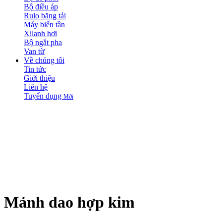
Bộ điều áp
Rulo băng tải
Máy biến tần
Xilanh hơi
Bộ ngắt pha
Van từ
Về chúng tôi
Tin tức
Giới thiệu
Liên hệ
Tuyển dụng
Mới
Mảnh dao hợp kim