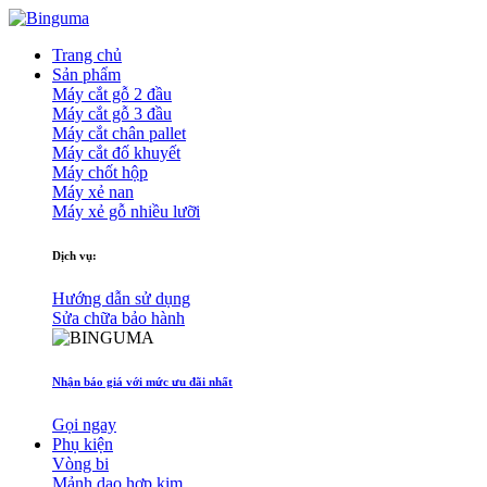
Trang chủ
Sản phẩm
Máy cắt gỗ 2 đầu
Máy cắt gỗ 3 đầu
Máy cắt chân pallet
Máy cắt đố khuyết
Máy chốt hộp
Máy xẻ nan
Máy xẻ gỗ nhiều lưỡi
Dịch vụ:
Hướng dẫn sử dụng
Sửa chữa bảo hành
Nhận báo giá với mức ưu đãi nhất
Gọi ngay
Phụ kiện
Vòng bi
Mảnh dao hợp kim