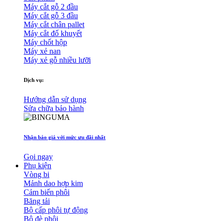
Máy cắt gỗ 2 đầu
Máy cắt gỗ 3 đầu
Máy cắt chân pallet
Máy cắt đố khuyết
Máy chốt hộp
Máy xẻ nan
Máy xẻ gỗ nhiều lưỡi
Dịch vụ:
Hướng dẫn sử dụng
Sửa chữa bảo hành
Nhận báo giá với mức ưu đãi nhất
Gọi ngay
Phụ kiện
Vòng bi
Mảnh dao hợp kim
Cảm biến phôi
Băng tải
Bộ cấp phôi tự động
Bộ đè phôi