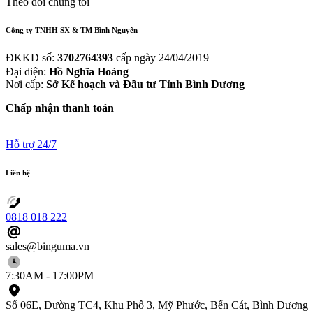
Theo dõi chúng tôi
Công
ty
TNHH
SX
&
TM
Bình
Nguyên
ĐKKD số:
3702764393
cấp ngày 24/04/2019
Đại diện:
Hồ Nghĩa Hoàng
Nơi cấp:
Sở Kế hoạch và Đầu tư Tỉnh Bình Dương
Chấp nhận thanh toán
Hỗ trợ 24/7
Liên
hệ
0818 018 222
sales@binguma.vn
7:30AM - 17:00PM
Số 06E, Đường TC4, Khu Phố 3, Mỹ Phước, Bến Cát, Bình Dương