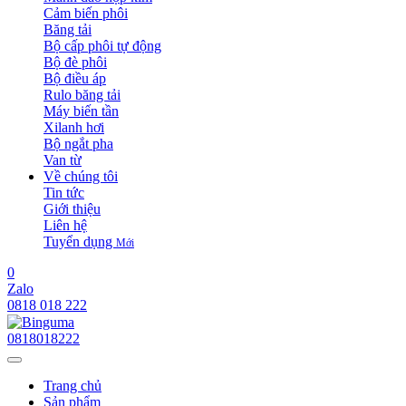
Cảm biến phôi
Băng tải
Bộ cấp phôi tự động
Bộ đè phôi
Bộ điều áp
Rulo băng tải
Máy biến tần
Xilanh hơi
Bộ ngắt pha
Van từ
Về chúng tôi
Tin tức
Giới thiệu
Liên hệ
Tuyển dụng
Mới
0
Zalo
0818 018 222
0818018222
Trang chủ
Sản phẩm