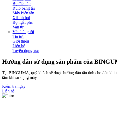
Bộ điều áp
Rulo băng tải
Máy biến tần
Xilanh hơi
Bộ ngắt pha
Van từ
Về chúng tôi
Tin tức
Giới thiệu
Liên hệ
Tuyển dụng
Mới
Hướng dẫn sử dụng
sản phẩm của BINGU
Tại BINGUMA, quý khách sẽ được hướng dẫn tận tình cho đến khi th
tâm khi sử dụng máy.
Kiểm tra ngay
Liên hệ