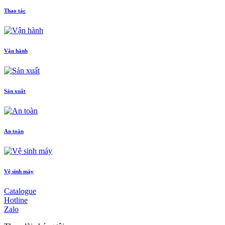
Thao tác
Vận hành
Sản xuất
An toàn
Vệ sinh máy
Catalogue
Hotline
Zalo