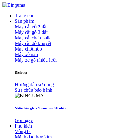
Trang chủ
Sản phẩm
Máy cắt gỗ 2 đầu
Máy cắt gỗ 3 đầu
Máy cắt chân pallet
Máy cắt đố khuyết
Máy chốt hộp
Máy xẻ nan
Máy xẻ gỗ nhiều lưỡi
Dịch vụ:
Hướng dẫn sử dụng
Sửa chữa bảo hành
Nhận báo giá với mức ưu đãi nhất
Gọi ngay
Phụ kiện
Vòng bi
Mảnh dao hợp kim